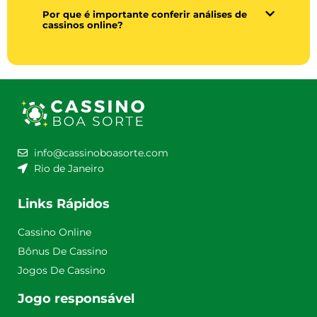
Por que é importante conferir análises de
cassinos online?
info@cassinoboasorte.com
Rio de Janeiro
Links Rápidos
Cassino Online
Bônus De Cassino
Jogos De Cassino
Jogo responsável