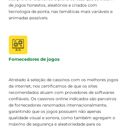
de jogos honestos, aleatórios e criados com
tecnologia de ponta, nas temáticas mais variáveis e
animadas possíveis.
Fornecedores de jogos
Atrelado à seleção de cassinos com os melhores jogos
da internet, nos certificamos de que os sites
recomendados atuam com provedores de softwares
confiáveis. Os cassinos online indicados são parceiros
de fornecedores renomados internacionalmente,
garantindo que os jogos possuem não apenas
qualidade visual e sonora, como também agregam o
máximo de segurança e aleatoriedade para os