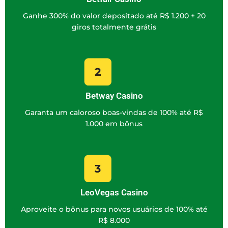
Ganhe 300% do valor depositado até R$ 1.200 + 20
giros totalmente grátis
Betway Casino
Garanta um caloroso boas-vindas de 100% até R$
1.000 em bônus
LeoVegas Casino
Aproveite o bônus para novos usuários de 100% até
R$ 8.000