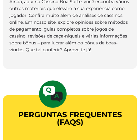
Ainda, aqui no Cassino Boa Sorte, você encontra vários
outros materiais que elevam a sua experiência como
jogador. Confira muito além de análises de cassinos
online. Em nosso site, explore opiniões sobre métodos
de pagamento, guias completos sobre jogos de
cassino, revisões de caça-níqueis e várias informações
sobre bônus – para lucrar além do bônus de boas-
vindas. Que tal conferir? Aproveite já!
PERGUNTAS FREQUENTES
(FAQS)