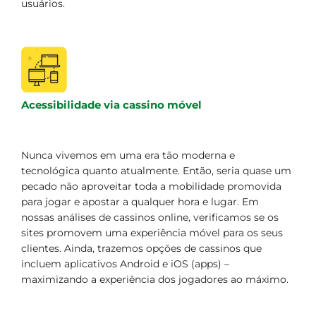
usuários.
Acessibilidade via cassino móvel
Nunca vivemos em uma era tão moderna e
tecnológica quanto atualmente. Então, seria quase um
pecado não aproveitar toda a mobilidade promovida
para jogar e apostar a qualquer hora e lugar. Em
nossas análises de cassinos online, verificamos se os
sites promovem uma experiência móvel para os seus
clientes. Ainda, trazemos opções de cassinos que
incluem aplicativos Android e iOS (apps) –
maximizando a experiência dos jogadores ao máximo.