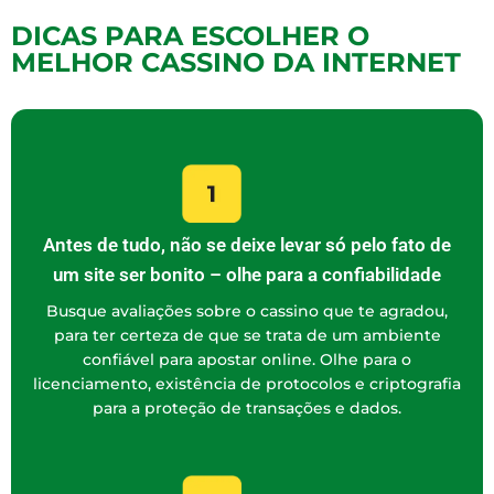
DICAS PARA ESCOLHER O
MELHOR CASSINO DA INTERNET
Antes de tudo, não se deixe levar só pelo fato de
um site ser bonito – olhe para a confiabilidade
Busque avaliações sobre o cassino que te agradou,
para ter certeza de que se trata de um ambiente
confiável para apostar online. Olhe para o
licenciamento, existência de protocolos e criptografia
para a proteção de transações e dados.