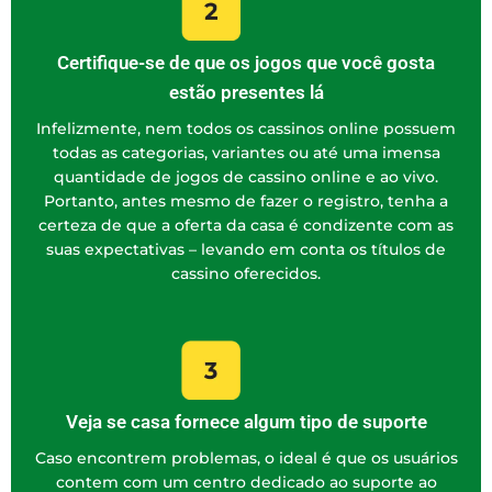
Certifique-se de que os jogos que você gosta
estão presentes lá
Infelizmente, nem todos os cassinos online possuem
todas as categorias, variantes ou até uma imensa
quantidade de jogos de cassino online e ao vivo.
Portanto, antes mesmo de fazer o registro, tenha a
certeza de que a oferta da casa é condizente com as
suas expectativas – levando em conta os títulos de
cassino oferecidos.
Veja se casa fornece algum tipo de suporte
Caso encontrem problemas, o ideal é que os usuários
contem com um centro dedicado ao suporte ao