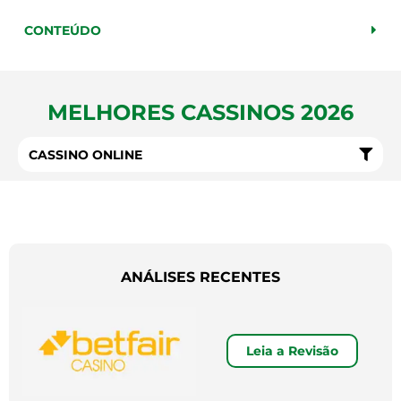
CONTEÚDO
MELHORES CASSINOS 2026
CASSINO ONLINE
ANÁLISES RECENTES
Leia a Revisão